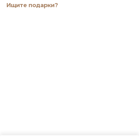
Ищите подарки?
ERROR:Not found category