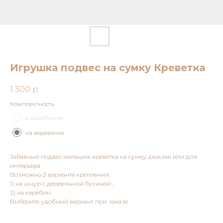
Игрушка подвес на сумку Креветка
1 300
р.
Комплектность
с карабином
на веревочке
Забавный подвес милашка-креветка на сумку, рюкзак или для
интерьера.
Возможно 2 варианта крепления:
1) на шнур с деревянной бусиной ;
2) на карабин
Выберите удобный вариант при заказе