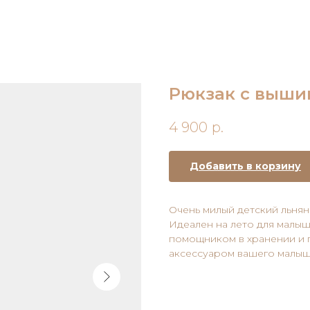
Рюкзак с выши
4 900
р.
Добавить в корзину
Очень милый детский льня
Идеален на лето для малыш
помощником в хранении и 
аксессуаром вашего малы