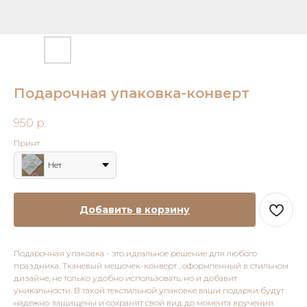
Подарочная упаковка-конверт
950
р.
Принт
Нет
Добавить в корзину
Подарочная упаковка - это идеальное решение для любого
праздника. Тканевый мешочек-конверт , оформленный в стильном
дизайне, не только удобно использовать, но и добавит
уникальности. В такой текстильной упаковке ваши подарки будут
надежно защищены и сохранят свой вид до момента вручения.