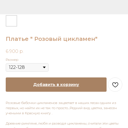
Платье " Розовый цикламен"
6 900
р.
Размер
Добавить в корзину
Розовые бабочки цикламенов зацветает в наших лесах одним из
первых, но найти их не так-то просто...Редкий вид цветка, занесен
учеными в Красную книгу .
Древние римляне, любя и разводя цикламены, считали эти цветы